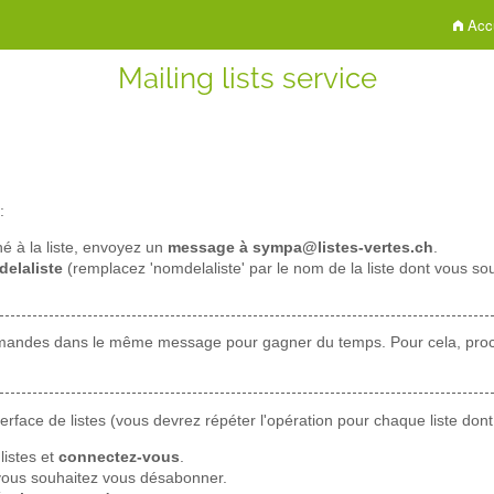
Accu
Mailing lists service
:
né à la liste, envoyez un
message à sympa@listes-vertes.ch
.
elaliste
(remplacez 'nomdelaliste' par le nom de la liste dont vous s
mandes dans le même message pour gagner du temps. Pour cela, proc
rface de listes (vous devrez répéter l'opération pour chaque liste do
listes et
connectez-vous
.
ous souhaitez vous désabonner.